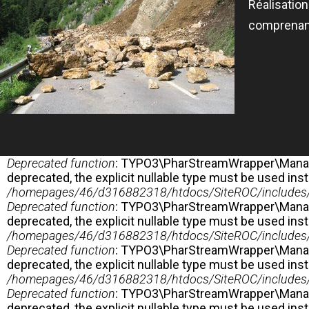
Réalisatio
comprenan
MESSAGE D'ERREUR
Deprecated function
: TYPO3\PharStreamWrapper\Manager::
deprecated, the explicit nullable type must be used ins
/homepages/46/d316882318/htdocs/SiteROC/includes/fi
Deprecated function
: TYPO3\PharStreamWrapper\Manager::
deprecated, the explicit nullable type must be used ins
/homepages/46/d316882318/htdocs/SiteROC/includes/fi
Deprecated function
: TYPO3\PharStreamWrapper\Manager:
deprecated, the explicit nullable type must be used ins
/homepages/46/d316882318/htdocs/SiteROC/includes/fi
Deprecated function
: TYPO3\PharStreamWrapper\Manager:
deprecated, the explicit nullable type must be used ins