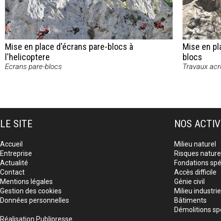
Mise en place d'écrans pare-blocs à
Mise en pl
l'helicoptere
blocs
Ecrans pare-blocs
Travaux acr
LE SITE
NOS ACTIV
Accueil
Milieu naturel
Entreprise
Risques nature
Actualité
Fondations spé
Contact
Accès difficile
Mentions légales
Génie civil
Gestion des cookies
Milieu industrie
Données personnelles
Bâtiments
Démolitions sp
Réalisation Publipresse